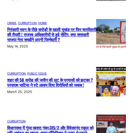
CRIME
, 
CURRUPTION
, 
HOME
निरंकारी भवन के पीछे करोड़ों के खाली भूखंड पर फिर चारदिवारी
की तैयारी ! राजस्व अधिकारीयों से हुई सेटिंग, क्या सत्ताधारी
भाजपा नेता समझेंगे अपनी जिम्मेदारी ?
May 14, 2025
CURRUPTION
, 
PUBLIC ISSUE
शहर की 50 करोड़ की जमीन की लूट के प्रयासों को झटका ?
परसराम भाटिया ने स्टे लाकर दिया विरोधियों को जबाब !
March 25, 2025
CURRUPTION
विधानसभा में गूंजा खसरा नंबर-315/2 और विवेकानंद स्कूल को
भूमि आवंटन का मामला, खबर पॉलिटिक्स ने उठाए थे मामले