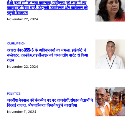
ईओ पूजा शर्मा का नया कारनामा, प्रक्रिया क़ो ताक में रख
कालवा क़ो दिया चार्ज, डीएलबी डायरेक्टर और कलेक्टर क़ो
पहुंची शिकायत
November 22, 2024
CURRUPTION
खसरा नंबर-355/6 के अतिक्रमणों का मामला, हाईकोर्ट ने
कलेक्टर, एसडीएम,तहसीलदार को जमानतीय वारंट से किया
तलब
November 22, 2024
POLIITICS
जगदीश मेघवाल की चेयरमैन पद पर ताजपोशी,संगठन नेताओं ने
दिखाई ताक़त, औपचारिकता निभाने पहुंचे कासनिया
November 11, 2024