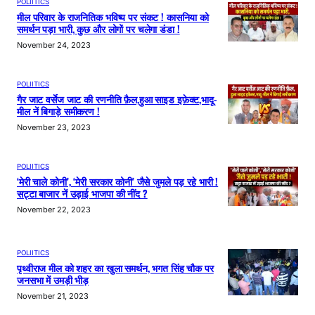
POLIITICS
मील परिवार के राजनितिक भविष्य पर संकट ! कासनिया को
समर्थन पड़ा भारी, कुछ और लोगों पर चलेगा डंडा !
November 24, 2023
POLIITICS
गैर जाट वर्सेज जाट की रणनीति फ़ैल,हुआ साइड इफ़ेक्ट,भादू-
मील नें बिगाड़े समीकरण !
November 23, 2023
POLIITICS
‘मेरी चाले कोनी’, ‘मेरी सरकार कोनी’ जैसे जुमले पड़ रहे भारी !
सट्टा बाजार नें उड़ाई भाजपा की नींद ?
November 22, 2023
POLIITICS
पृथ्वीराज मील को शहर का खुला समर्थन, भगत सिंह चौक पर
जनसभा में उमड़ी भीड़
November 21, 2023