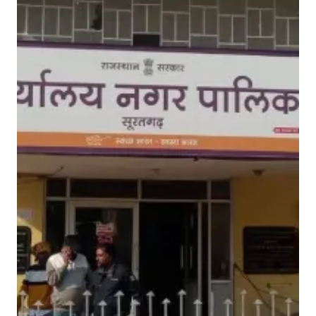
यों
नें
कि
या
ई
मा
न
का
सौ
दा
?