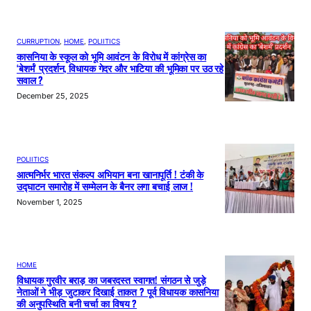
CURRUPTION
, 
HOME
, 
POLIITICS
कासनिया के स्कूल को भूमि आवंटन के विरोध में कांग्रेस का
‘बेशर्म’ प्रदर्शन, विधायक गेदर और भाटिया की भूमिका पर उठ रहे
सवाल ?
December 25, 2025
POLIITICS
आत्मनिर्भर भारत संकल्प अभियान बना खानापूर्ति ! टंकी के
उद्घाटन समारोह में सम्मेलन के बैनर लगा बचाई लाज !
November 1, 2025
HOME
विधायक गुरवीर बराड़ का जबरदस्त स्वागत! संगठन से जुड़े
नेताओं ने भीड़ जुटाकर दिखाई ताकत ? पूर्व विधायक कासनिया
की अनुपस्थिति बनी चर्चा का विषय ?