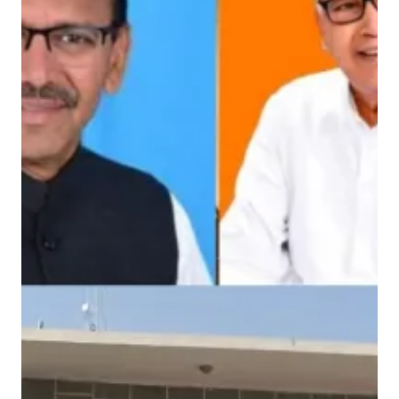
क
की
भू
मि
की
लू
ट
की
तै
या
री
,
ज
न
प्र
ति
नि
धि