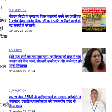
।
CURRUPTION
गोल्डन सिटी के वृन्दावन विहार कॉलोनी बनने का फ़र्ज़ीवाड़ा
ेषज्ञ
? वसंत विहार-आनंद विहार की तरह प्लॉट खरीदने वालों की
बढ़ सकती है परेशानी !
वं
January 25, 2025
पैथिक
POLIITICS
ईओ पूजा शर्मा का नया कारनामा, प्रक्रिया क़ो ताक में रख
कालवा क़ो दिया चार्ज, डीएलबी डायरेक्टर और कलेक्टर क़ो
पहुंची शिकायत
ाराम
November 22, 2024
CURRUPTION
खसरा नंबर-355/6 के अतिक्रमणों का मामला, हाईकोर्ट ने
कलेक्टर, एसडीएम,तहसीलदार को जमानतीय वारंट से
ा श्री
किया तलब
November 22, 2024