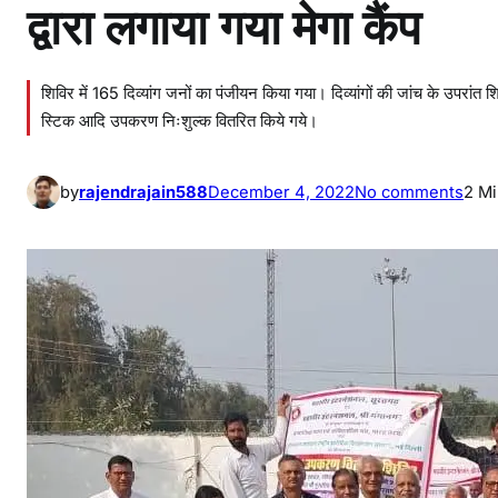
द्वारा लगाया गया मेगा कैंप
शिविर में 165 दिव्यांग जनों का पंजीयन किया गया। दिव्यांगों की जांच के उपरांत श
स्टिक आदि उपकरण निःशुल्क वितरित किये गये।
o
by
rajendrajain588
December 4, 2022
No comments
2 M
n
1
0
0
दि
व्यां
गों
को
नि
शु
ल्क