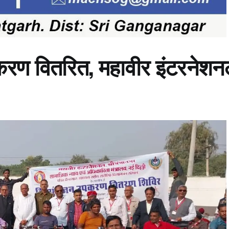
उपकरण वितरित, महावीर इंटरनेश