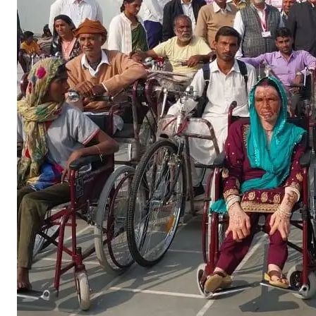
उ
प
क
र
ण
वि
त
रि
त
,
म
हा
वी
र
इं
ट
र