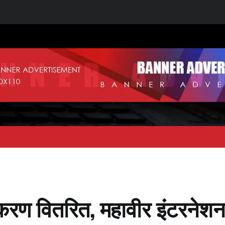
उपकरण वितरित, महावीर इंटरनेश