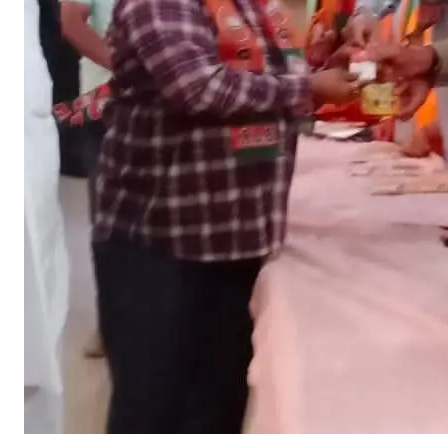
म
ना
या
भा
ज
पा
का
स्था
प
ना
दि
व
स
,