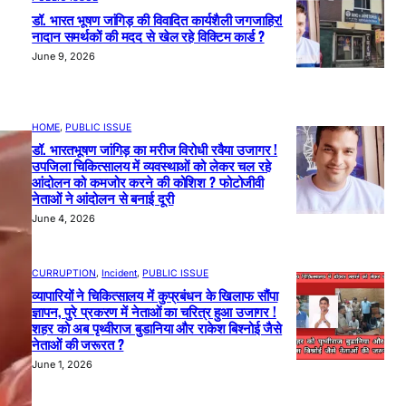
डॉ. भारत भूषण जांगिड़ की विवादित कार्यशैली जगजाहिर!
नादान समर्थकों की मदद से खेल रहे विक्टिम कार्ड ?
June 9, 2026
HOME
, 
PUBLIC ISSUE
डॉ. भारतभूषण जांगिड़ का मरीज विरोधी रवैया उजागर !
उपजिला चिकित्सालय में व्यवस्थाओं को लेकर चल रहे
आंदोलन को कमजोर करने की कोशिश ? फोटोजीवी
नेताओं ने आंदोलन से बनाई दूरी
June 4, 2026
CURRUPTION
, 
Incident
, 
PUBLIC ISSUE
व्यापारियों ने चिकित्सालय में कुप्रबंधन के खिलाफ सौंपा
ज्ञापन, पुरे प्रकरण में नेताओं का चरित्र हुआ उजागर !
शहर को अब पृथ्वीराज बुडानिया और राकेश बिश्नोई जैसे
नेताओं की जरूरत ?
June 1, 2026