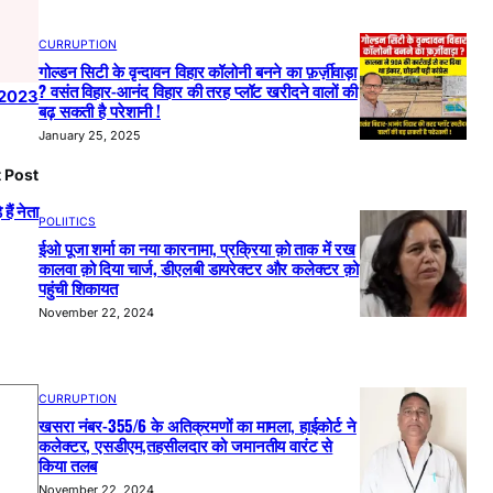
CURRUPTION
गोल्डन सिटी के वृन्दावन विहार कॉलोनी बनने का फ़र्ज़ीवाड़ा
? वसंत विहार-आनंद विहार की तरह प्लॉट खरीदने वालों की
 2023
बढ़ सकती है परेशानी !
January 25, 2025
 Post
ैं नेता
POLIITICS
ईओ पूजा शर्मा का नया कारनामा, प्रक्रिया क़ो ताक में रख
कालवा क़ो दिया चार्ज, डीएलबी डायरेक्टर और कलेक्टर क़ो
पहुंची शिकायत
November 22, 2024
CURRUPTION
खसरा नंबर-355/6 के अतिक्रमणों का मामला, हाईकोर्ट ने
कलेक्टर, एसडीएम,तहसीलदार को जमानतीय वारंट से
किया तलब
November 22, 2024