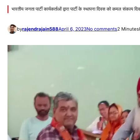
भारतीय जनता पार्टी कार्यकर्ताओं द्वारा पार्टी के स्थापना दिवस को कमल संकल्प दि
o
by
rajendrajain588
April 6, 2023
No comments
2 Minutes
n
क
म
ल
सं
क
ल्प
दि
व
स
के
रू
प
में