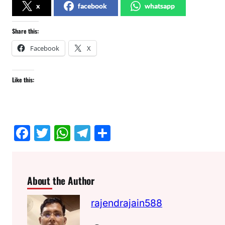
x
facebook
whatsapp
Share this:
Facebook
X
Like this:
F
T
W
T
S
a
w
h
el
h
c
itt
at
e
ar
e
er
s
gr
e
About the Author
b
A
a
rajendrajain588
o
p
m