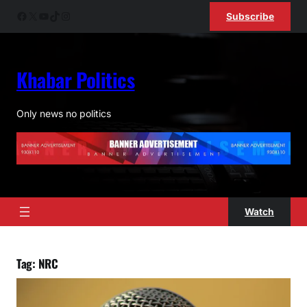
Skip
Facebook
X
YouTube
TikTok
Instagram
Subscribe
to
content
Khabar Politics
ok
Only news no politics
pp
am
Watch
Tag:
NRC