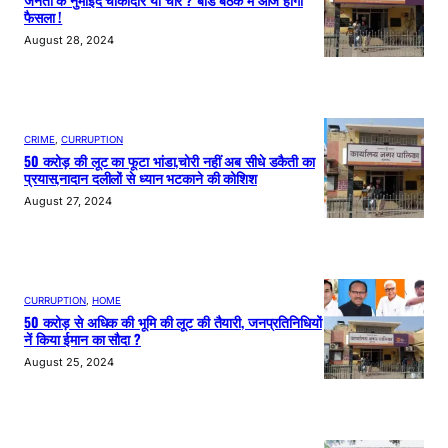
जनता के नुमाइंदे चौकीदार या चोर ? बोर्ड बैठक में आज होगा
फैसला !
August 28, 2024
CRIME
, 
CURRUPTION
50 करोड़ की लूट का फूटा भांडा,चोरी नहीं अब सीधे डकैती का
प्रयास,नादान दलीलों से ध्यान भटकाने की कोशिश
August 27, 2024
CURRUPTION
, 
HOME
50 करोड़ से अधिक की भूमि की लूट की तैयारी, जनप्रतिनिधियों
नें किया ईमान का सौदा ?
August 25, 2024