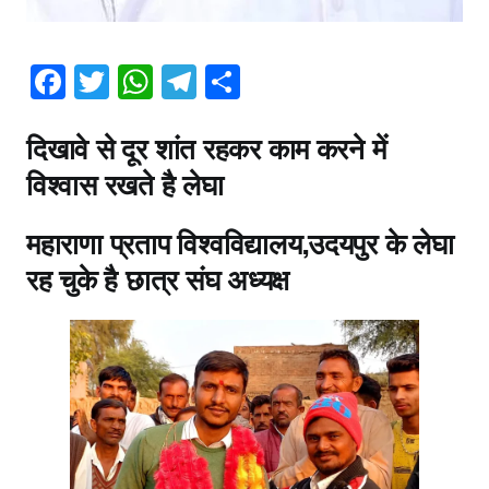
त
र
रा
F
T
W
T
S
ज
a
w
h
el
h
नी
ति
दिखावे से दूर शांत रहकर काम करने में
c
itt
at
e
ar
की
विश्वास रखते है लेघा
e
er
s
gr
e
उ
b
A
a
म्मी
महाराणा प्रताप विश्वविद्यालय,उदयपुर के लेघा
द
o
p
m
ज
रह चुके है छात्र संघ अध्यक्ष
o
p
गा
k
ता
यु
वा
चे
ह
रा