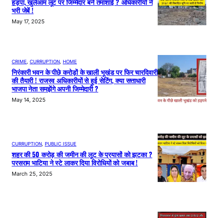
हड़पा, खुलेआम लूट पर जिम्मेदार बने तमाशाई ? अधिकारीयों ने
भरी जेबें !
May 17, 2025
CRIME
, 
CURRUPTION
, 
HOME
निरंकारी भवन के पीछे करोड़ों के खाली भूखंड पर फिर चारदिवारी
की तैयारी ! राजस्व अधिकारीयों से हुई सेटिंग, क्या सत्ताधारी
भाजपा नेता समझेंगे अपनी जिम्मेदारी ?
May 14, 2025
CURRUPTION
, 
PUBLIC ISSUE
शहर की 50 करोड़ की जमीन की लूट के प्रयासों को झटका ?
परसराम भाटिया ने स्टे लाकर दिया विरोधियों को जबाब !
March 25, 2025