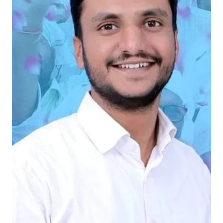
ब
ल
दा
वे
दा
र
(
3
)
:
रा
हु
ल
ले
घा
,
बे
ह