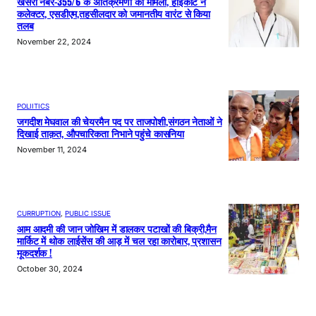
खसरा नंबर-355/6 के अतिक्रमणों का मामला, हाईकोर्ट ने
कलेक्टर, एसडीएम,तहसीलदार को जमानतीय वारंट से किया
तलब
November 22, 2024
POLIITICS
जगदीश मेघवाल की चेयरमैन पद पर ताजपोशी,संगठन नेताओं ने
दिखाई ताक़त, औपचारिकता निभाने पहुंचे कासनिया
November 11, 2024
CURRUPTION
, 
PUBLIC ISSUE
आम आदमी की जान जोखिम में डालकर पटाखों की बिक्री,मैन
मार्किट में थोक लाईसेंस की आड़ में चल रहा कारोबार, प्रशासन
मूकदर्शक !
October 30, 2024