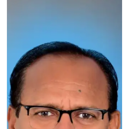
की
गू
ग
ली
,
वि
रो
धि
यों
के
उ
ड़े
3
वि
के
ट