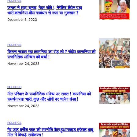
POLIITICS
जनता ने लड़ा चुनाव, गेदर जीते !, नेगेटिव कैंपेन पड़ा
भारी,कासनिया-मील गठबंधन से नफा या नुकसान ?
December 5, 2023
POLIITICS
कितना सफल रहा कासनिया का रोड़ शो ? संदीप कासनिया की
राजनितिक लॉन्चिंग की चर्चा !
November 24, 2023
POLIITICS
मील परिवार के राजनितिक भविष्य पर संकट ! कासनिया को
समर्थन पड़ा भारी, कुछ और लोगों पर चलेगा डंडा !
November 24, 2023
POLIITICS
गैर जाट वर्सेज जाट की रणनीति फ़ैल,हुआ साइड इफ़ेक्ट,भादू-
मील नें बिगाड़े समीकरण !