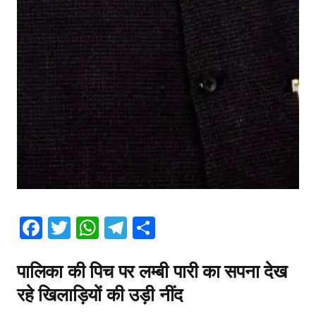
F
T
W
T
S
a
w
h
el
h
पालिका की पिच पर लम्बी पारी का सपना देख
c
itt
at
e
ar
रहे खिलाड़ियों की उड़ी नींद
e
er
s
gr
e