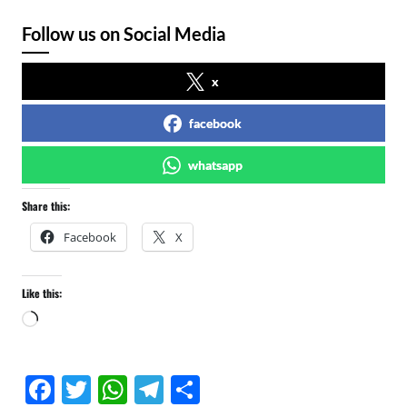
Follow us on Social Media
x
facebook
whatsapp
Share this:
Facebook
X
Like this:
L
o
a
F
T
W
T
S
d