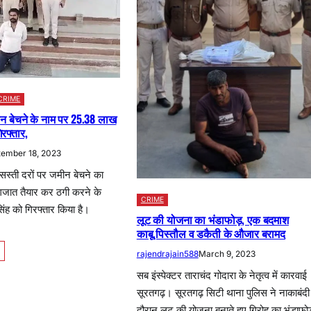
CRIME
न बेचने के नाम पर 25.38 लाख
रफ्तार,
tember 18, 2023
 सस्ती दरों पर जमीन बेचने का
गजात तैयार कर ठगी करने के
CRIME
ंह को गिरफ्तार किया है।
लूट की योजना का भंडाफोड़, एक बदमाश
काबू,पिस्तौल व डकैती के औजार बरामद
rajendrajain588
March 9, 2023
सब इंस्पेक्टर ताराचंद गोदारा के नेतृत्व में कारवाई
सूरतगढ़। सूरतगढ़ सिटी थाना पुलिस ने नाकाबंदी
दौरान लूट की योजना बनाते हुए गिरोह का भंडाफो