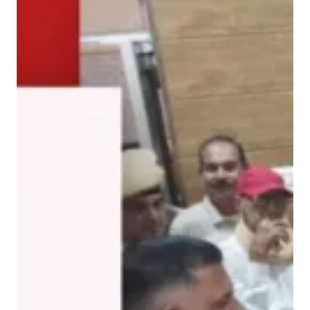
ला
फ
सौं
पा
ज्ञा
प
न
,
पु
रे
प्र
क
र
ण
में
ने
ता
ओं
का