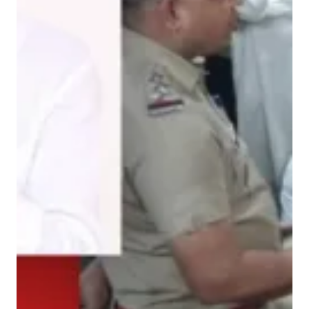
च
रि
त्र
हु
आ
उ
जा
ग
र
!
श
ह
र
को
अ
ब
पृ
थ्वी