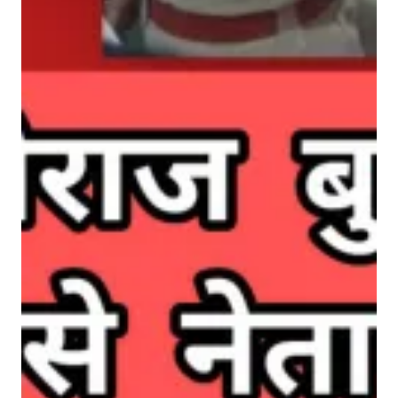
रा
ज
बु
डा
नि
या
औ
र
रा
के
श
बि
श्नो
ई
जै
से
ने
ता
ओं