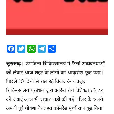
की
ज
रू
र
त
?
F
T
W
T
S
a
w
h
el
h
c
itt
at
e
ar
सूरतगढ़
। उपजिला चिकित्सालय में फैली अव्यवस्थाओं
e
er
s
gr
e
को लेकर आज शहर के लोगों का आक्रोश फूट पड़ा।
b
A
a
पिछले 10 दिनों से चल रहे विवाद के बावजूद
o
p
m
चिकित्सालय प्रबंधन द्वारा अस्थि रोग विशेषज्ञ डॉक्टर
o
p
की सेवाएं आज भी सुचारु नहीं की गई। जिसके चलते
k
अपनी पूर्व घोषणा के तहत कॉमरेड पृथ्वीराज बुडानिया