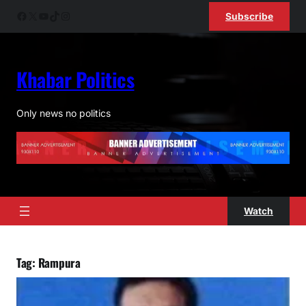
Skip
Facebook
X
YouTube
TikTok
Instagram
Subscribe
to
content
Khabar Politics
ok
Only news no politics
pp
am
Watch
Tag:
Rampura