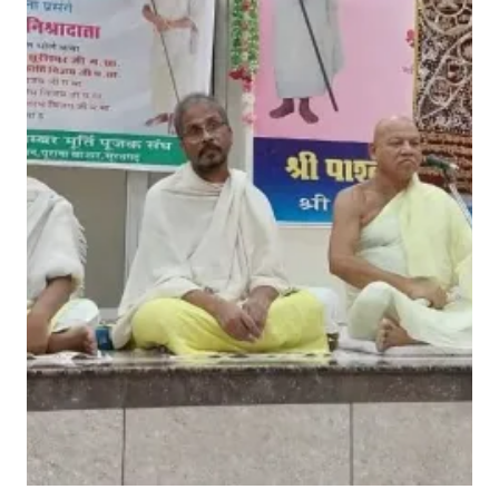
सू
री
की
1
5
3
वीं
ज
यं
ती
प
र
का
र्य
क्र
म