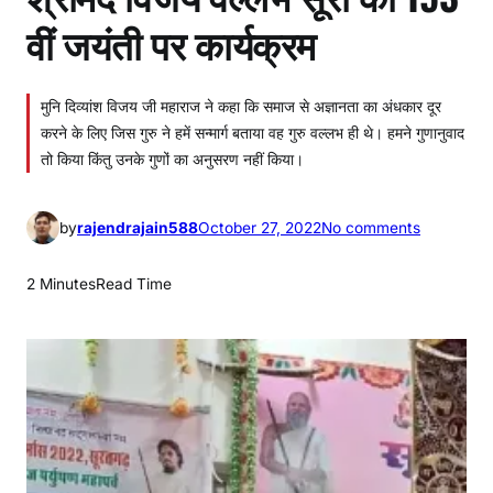
वीं जयंती पर कार्यक्रम
मुनि दिव्यांश विजय जी महाराज ने कहा कि समाज से अज्ञानता का अंधकार दूर
करने के लिए जिस गुरु ने हमें सन्मार्ग बताया वह गुरु वल्लभ ही थे। हमने गुणानुवाद
तो किया किंतु उनके गुणों का अनुसरण नहीं किया।
o
by
rajendrajain588
October 27, 2022
No comments
n
श्री
2 Minutes
Read Time
म
द
वि
ज
य
व
ल्ल
भ