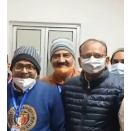
ले
क
र
प
हुं
चे
मे
ल्वि
न
थॉ
म
स
का
स्वा
ग
त