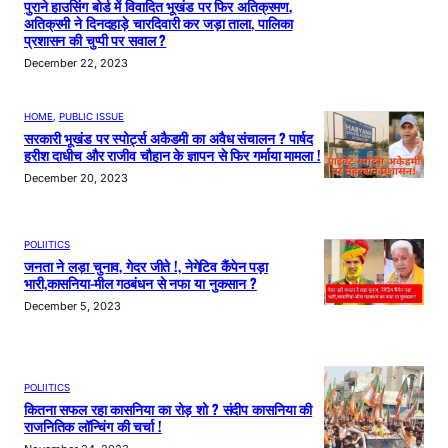
पुराने हाउसिंग बोर्ड में विवादित भूखंड पर फिर अतिक्रमण,
अतिक्रमी ने दिनदहाड़े चारदिवारी कर जड़ा ताला, पालिका
प्रशासन की चुप्पी पर सवाल ?
December 22, 2023
HOME
, 
PUBLIC ISSUE
सरकारी भूखंड पर स्पोर्ट्स अकैडमी का अवैध संचालन ? पार्षद
हरीश दाधीच और राजीव चौहान के ज्ञापन से फिर गर्माया मामला !
December 20, 2023
POLIITICS
जनता ने लड़ा चुनाव, गेदर जीते !, नेगेटिव कैंपेन पड़ा
भारी,कासनिया-मील गठबंधन से नफा या नुकसान ?
December 5, 2023
POLIITICS
कितना सफल रहा कासनिया का रोड़ शो ? संदीप कासनिया की
राजनितिक लॉन्चिंग की चर्चा !