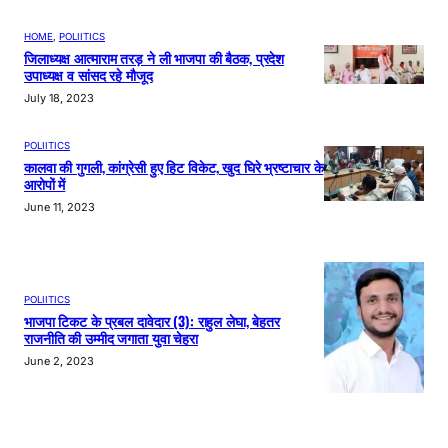
HOME
, 
POLIITICS
जिलाध्यक्ष आत्माराम तरड़ ने ली भाजपा की बैठक, प्रदेश
उपाध्यक्ष व सांसद रहे मौजूद
July 18, 2023
POLIITICS
कालवा की गुगली, कांग्रेसी हुए हिट विकेट, खुद घिरे भ्रष्टाचार के
आरोपों में
June 11, 2023
POLIITICS
भाजपा टिकट के प्रबल दावेदार (3): राहुल लेघा, बेहतर
राजनीति की उम्मीद जगाता युवा चेहरा
June 2, 2023