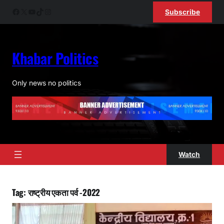
Skip
Facebook
X
YouTube
TikTok
Instagram
Subscribe
to
content
Khabar Politics
ok
Only news no politics
pp
am
Watch
Tag:
राष्ट्रीय एकता पर्व -2022