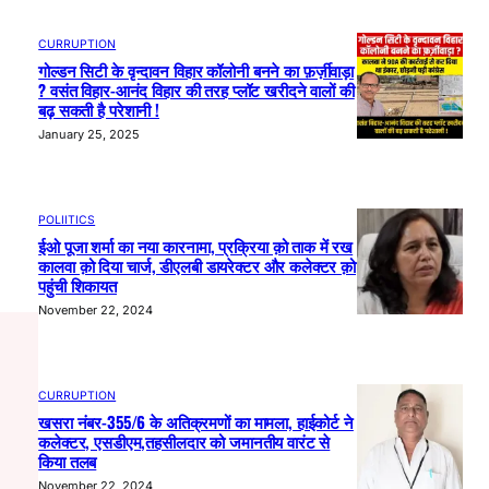
CURRUPTION
गोल्डन सिटी के वृन्दावन विहार कॉलोनी बनने का फ़र्ज़ीवाड़ा
? वसंत विहार-आनंद विहार की तरह प्लॉट खरीदने वालों की
बढ़ सकती है परेशानी !
January 25, 2025
POLIITICS
ईओ पूजा शर्मा का नया कारनामा, प्रक्रिया क़ो ताक में रख
कालवा क़ो दिया चार्ज, डीएलबी डायरेक्टर और कलेक्टर क़ो
पहुंची शिकायत
November 22, 2024
CURRUPTION
खसरा नंबर-355/6 के अतिक्रमणों का मामला, हाईकोर्ट ने
कलेक्टर, एसडीएम,तहसीलदार को जमानतीय वारंट से
किया तलब
November 22, 2024