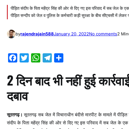
पीड़ित संदीप के पिता महेंद्र सिंह की ओर से दिए गए इस परिवाद में सब जेल क
पीड़ित सन्दीप को जेल व पुलिस के कर्मचारी कड़ी सुरक्षा के बीच सीएचसी में लेकर 
o
by
rajendrajain588
January 20, 2022
No comments
2 Min
n
जे
F
T
W
T
S
ल
में
a
w
h
el
h
बं
2 दिन बाद भी नहीं हुई कार्रव
c
itt
at
e
ar
दी
e
er
s
gr
e
से
दबाव
मा
b
A
a
र
o
p
m
पी
o
p
ट
सूरतगढ़।
सूरतगढ़ सब जेल में विचाराधीन बंदीसे मारपीट के मामले में पीड़ित
k
,
संदीप के पिता महेंद्र सिंह की ओर से दिए गए इस परिवाद में सब जेल के 
पी