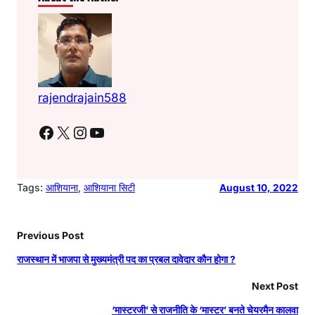
…
b
A
a
o
p
m
o
p
k
rajendrajain588
Facebook
X
Instagram
YouTube
Tags:
आशियाना
, 
आशियाना सिटी
August 10, 2022
Previous Post
राजस्थान में भाजपा से मुख्यमंत्री पद का प्रबल दावेदार कौन होगा ?
Next Post
‘मास्टरजी’ से राजनीति के ‘मास्टर’ बनते चेयरमैन कालवा