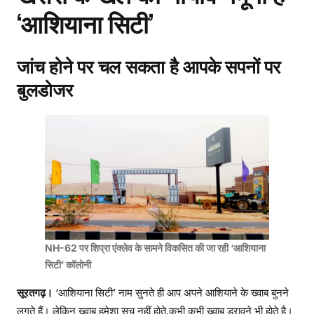
e
er
s
gr
e
‘आशियाना सिटी’
b
A
a
o
p
m
जांच होने पर चल सकता है आपके सपनों पर
o
p
बुलडोजर
k
NH-62 पर शिप्रा एंक्लेव के सामने विकसित की जा रही ‘आशियाना
सिटी’ कॉलोनी
सूरतगढ़।
‘आशियाना सिटी’ नाम सुनते ही आप अपने आशियाने के ख्वाब बुनने
लगते हैं। लेकिन ख्वाब हमेशा सच नहीं होते,कभी कभी ख्वाब डरावने भी होते है।