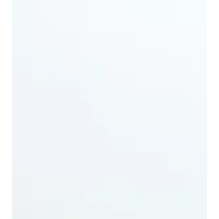
का
स
च
!
ज
मी
न
क
हीं
कॉ
लो
नी
क
हीं
?